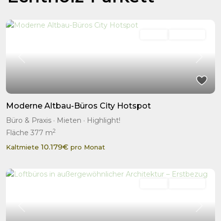
Mieten
Highlight!
Previous
Next
Moderne Altbau-Büros City Hotspot
Büro & Praxis
·
Mieten
·
Highlight!
2
Fläche
377 m
10.179€
Kaltmiete
pro Monat
Mieten
Highlight!
Previous
Next