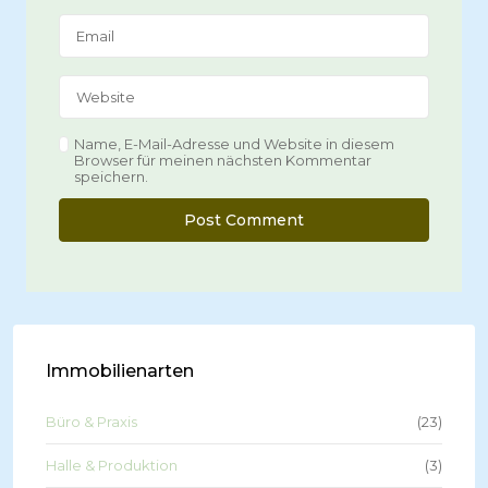
Repräsentative & funktionale
Bü...
9.000€
Nettokaltmiete /Monat
Moderne Altbau-Büros City
Hotspot
10.179€
Kaltmiete
pro Monat
Name, E-Mail-Adresse und Website in diesem
Browser für meinen nächsten Kommentar
Attraktive Einzelhandelsfläche
speichern.
in T...
8.232€
Kaltmiete
pro Monat
Immobilienarten
Büro & Praxis
(23)
Halle & Produktion
(3)